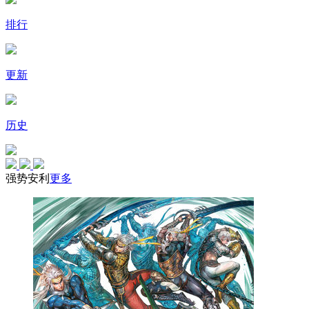
排行
更新
历史
强势安利
更多