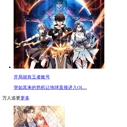
开局就有王者账号
突如其来的危机让地球直接进入OL...
万人追更
更多