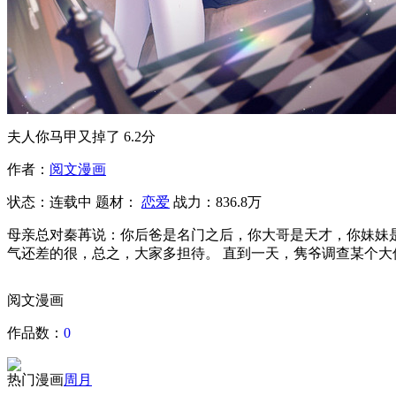
夫人你马甲又掉了
6.2分
作者：
阅文漫画
状态：
连载中
题材：
恋爱
战力：836.8万
母亲总对秦苒说：你后爸是名门之后，你大哥是天才，你妹妹
气还差的很，总之，大家多担待。 直到一天，隽爷调查某个
阅文漫画
作品数：
0
热门漫画
周
月