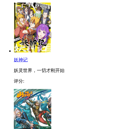
妖神记
妖灵世界，一切才刚开始
评分: