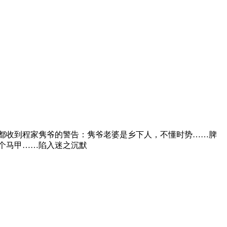
都收到程家隽爷的警告：隽爷老婆是乡下人，不懂时势……脾
个马甲……陷入迷之沉默