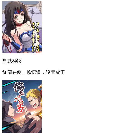
星武神诀
红颜在侧，修悟道，逆天成王