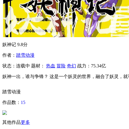
妖神记
9.8分
作者：
踏雪动漫
状态：
连载中
题材：
热血
冒险
奇幻
战力：75.34亿
妖神一出，谁与争锋？ 这是一个妖灵的世界，融合了妖灵，就
踏雪动漫
作品数：
15
其他作品
更多