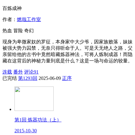
百炼成神
作者：
燃哉工作室
热血
冒险
奇幻
现身为卑微家奴的罗征，本身家中大少爷，因家族败落，妹妹
被强大势力囚禁，无奈只得听命于人。可是天无绝人之路，父
亲留给他的古书中竟然暗藏炼器神法，可将人炼制成器！而隐
藏在这背后的神秘力量到底是什么？这是一场与命运的较量。
连载
番外
评论
91
已完结
第1293回
2025-06-09
正序
第1回 炼器功法（上）
2015-10-30