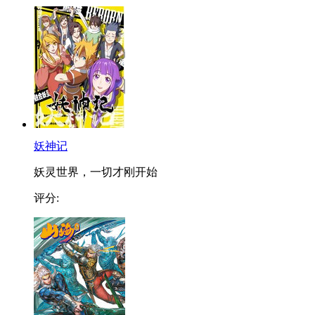
妖神记
妖灵世界，一切才刚开始
评分: