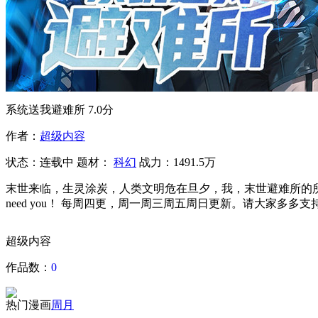
系统送我避难所
7.0分
作者：
超级内容
状态：
连载中
题材：
科幻
战力：1491.5万
末世来临，生灵涂炭，人类文明危在旦夕，我，末世避难所的所
need you！ 每周四更，周一周三周五周日更新。请大家多多支
超级内容
作品数：
0
热门漫画
周
月