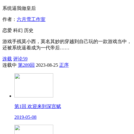
系统逼我做皇后
作者：
六月雪工作室
恋爱
科幻
历史
游戏手残莫小西，莫名其妙的穿越到自己玩的一款游戏当中，
还被系统逼着成为一代帝后……
连载
评论
59
连载中
第289回
2023-08-25
正序
第1回 欢迎来到深宫赋
2019-05-08