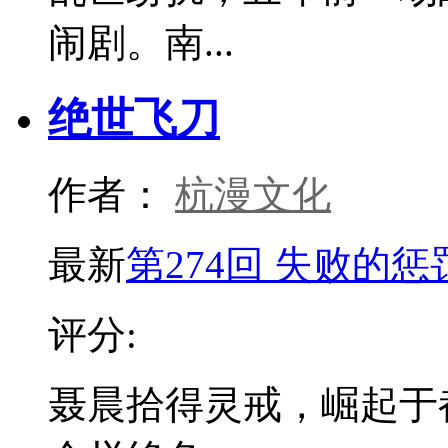
闹剧。南...
绝世飞刀
作者：
杭漫文化
最新
第274回 失败的惩
评分:
聂晨拾得灵戒，崛起于