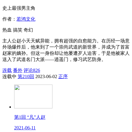
史上最强男主角
作者：
若鸿文化
热血
搞笑
奇幻
主人公赵小天天赋异能，拥有超强的自愈能力。在历经一场意
外场爆炸后，他来到了一个崇尚武道的新世界，并成为了首富
赵家的嫡孙。但这一身份却让他屡遭歹人迫害，于是他被家人
送入了武道名门大派——逍遥门，修习武艺防身。
连载
番外
评论
826
连载中
第210回
2023-06-02
正序
第1回 “凡”人赵
2021-06-11