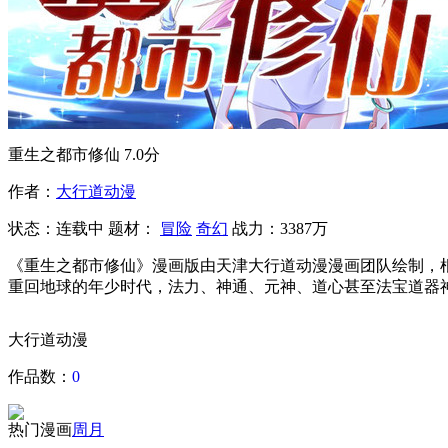
重生之都市修仙
7.0分
作者：
大行道动漫
状态：
连载中
题材：
冒险
奇幻
战力：3387万
《重生之都市修仙》漫画版由天津大行道动漫漫画团队绘制，
重回地球的年少时代，法力、神通、元神、道心甚至法宝道器
大行道动漫
作品数：
0
热门漫画
周
月