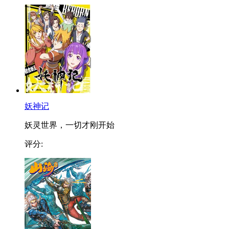
妖神记
妖灵世界，一切才刚开始
评分: