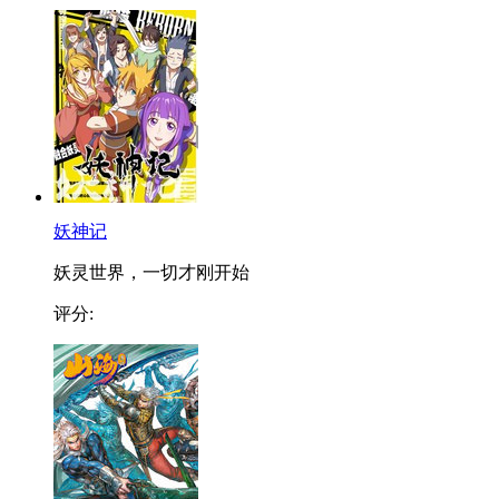
妖神记
妖灵世界，一切才刚开始
评分: