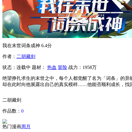
我在末世词条成神
6.4分
作者：
二胡藏剑
状态：
连载中
题材：
热血
冒险
战力：1958万
绝望挣扎求生的末世之中，每个人都觉醒了名为「词条」的异
却在此时向他展露出自己的真实模样……他能否顺利成长，找
二胡藏剑
作品数：
0
热门漫画
周
月