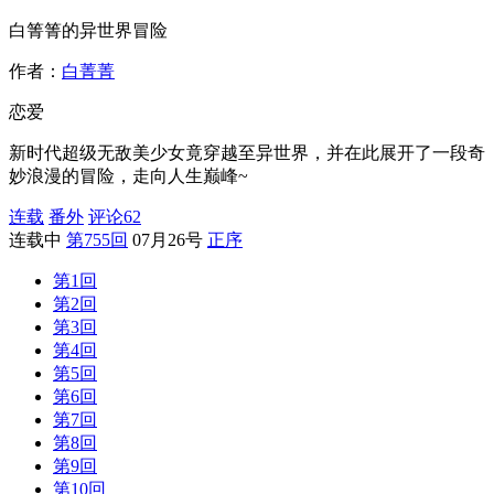
白箐箐的异世界冒险
作者：
白菁菁
恋爱
新时代超级无敌美少女竟穿越至异世界，并在此展开了一段奇
妙浪漫的冒险，走向人生巅峰~
连载
番外
评论
62
连载中
第755回
07月26号
正序
第1回
第2回
第3回
第4回
第5回
第6回
第7回
第8回
第9回
第10回