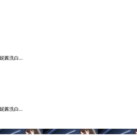
酱洗白...
酱洗白...