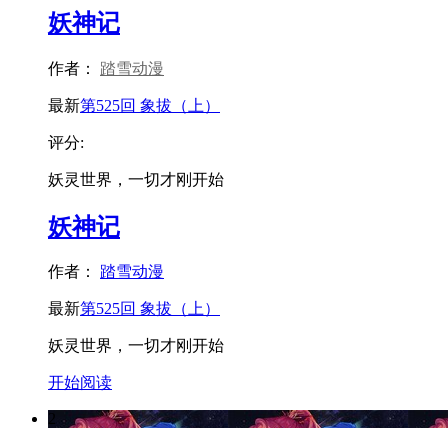
妖神记
作者：
踏雪动漫
最新
第525回 象拔（上）
评分:
妖灵世界，一切才刚开始
妖神记
作者：
踏雪动漫
最新
第525回 象拔（上）
妖灵世界，一切才刚开始
开始阅读
2