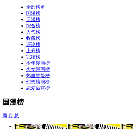
全部榜单
国漫榜
日漫榜
综合榜
人气榜
收藏榜
评论榜
上升榜
完结榜
少年漫画榜
少女漫画榜
热血冒险榜
幻想脑洞榜
恋爱后宫榜
国漫榜
周
月
总
1