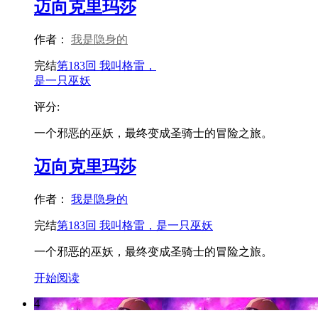
迈向克里玛莎
作者：
我是隐身的
完结
第183回 我叫格雷，
是一只巫妖
评分:
一个邪恶的巫妖，最终变成圣骑士的冒险之旅。
迈向克里玛莎
作者：
我是隐身的
完结
第183回 我叫格雷，是一只巫妖
一个邪恶的巫妖，最终变成圣骑士的冒险之旅。
开始阅读
4