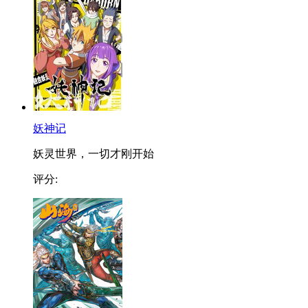
妖神记
妖灵世界，一切才刚开始
评分: