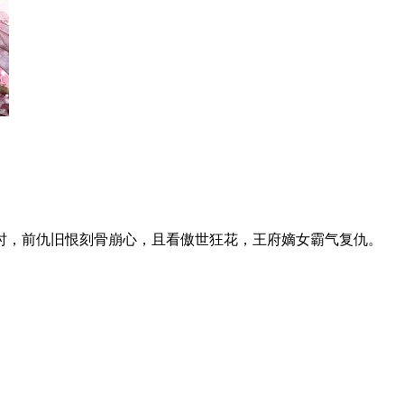
时，前仇旧恨刻骨崩心，且看傲世狂花，王府嫡女霸气复仇。