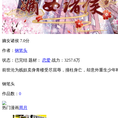
嫡女诸侯
7.0分
作者：
钢笔头
状态：
已完结
题材：
恋爱
战力：3257.6万
前世沦为贱奴卖身青楼受尽屈辱，撞柱身亡，却意外重生少年
钢笔头
作品数：
0
热门漫画
周
月