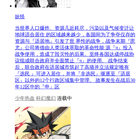
妖怪
当世界人口爆炸、资源几近耗尽，污染以及气候变迁让
地球适合居住 的区域越来越少，各国间为了争夺仅存的
资源与『适居地』引发了世 界性的战争，战争末期『毘
尤』公司将借由人类活体萃取的革命性能 源『π』投入
战争使用，造成了毁灭性的后果。至终各国达成停战协
议组成联合政府并全面禁止『π』的使用。 战争结束
后，联合政府在适居城市筑起了高墙并立法规定唯有
『选民 』可进入居住，并将『非选民』驱逐至『适居
区』以外的12个行政区域集中管理。 故事发生在战后30
年12区中的『申』区
少年热血
科幻魔幻
连载中