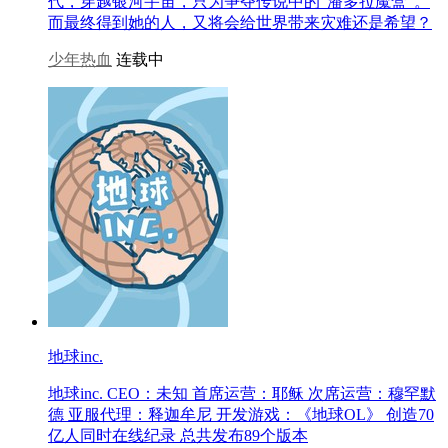
代，穿越银河宇宙，只为争夺传说中的“潘多拉魔盒”。
而最终得到她的人，又将会给世界带来灾难还是希望？
少年热血
连载中
地球inc.
地球inc. CEO：未知 首席运营：耶稣 次席运营：穆罕默
德 亚服代理：释迦牟尼 开发游戏：《地球OL》 创造70
亿人同时在线纪录 总共发布89个版本