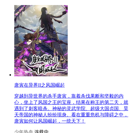
唐寅在异界II之风国崛起
穿越到异世界的杀手唐寅，靠着杀伐果断和坚毅的内
心，坐上了风国之王的宝座，结果在称王的第二天，就
遇到了刺客暗杀。神秘的灵武学院、超级大国贞国、昊
天帝国的神秘人纷纷现身。看在重重危机与障碍之中，
唐寅如何让风国崛起，一统天下！
少年热血
连载中