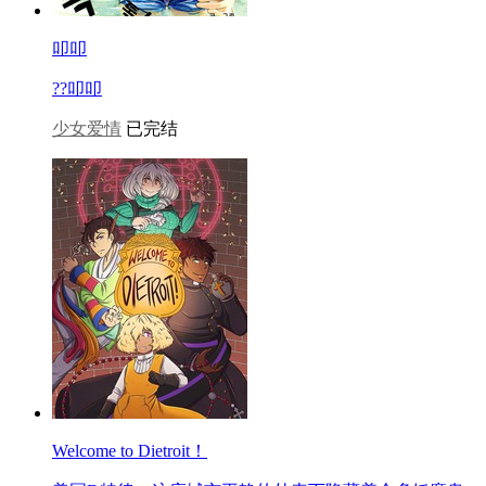
叩叩
??叩叩
少女爱情
已完结
Welcome to Dietroit！