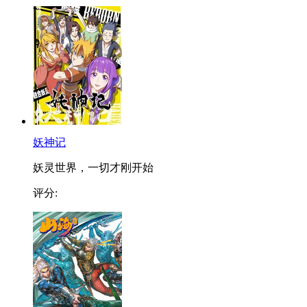
妖神记
妖灵世界，一切才刚开始
评分: