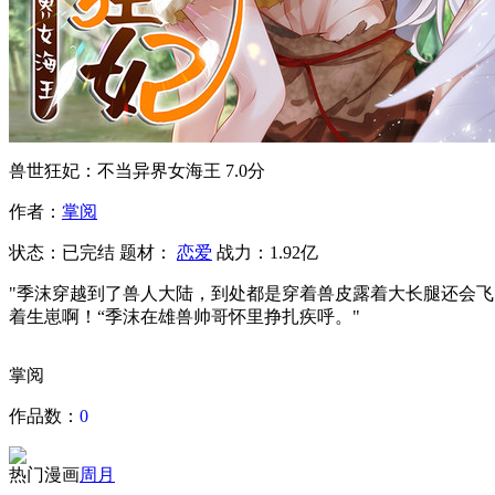
兽世狂妃：不当异界女海王
7.0分
作者：
掌阅
状态：
已完结
题材：
恋爱
战力：1.92亿
"季沫穿越到了兽人大陆，到处都是穿着兽皮露着大长腿还会
着生崽啊！“季沫在雄兽帅哥怀里挣扎疾呼。"
掌阅
作品数：
0
热门漫画
周
月