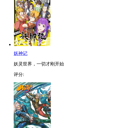
妖神记
妖灵世界，一切才刚开始
评分: