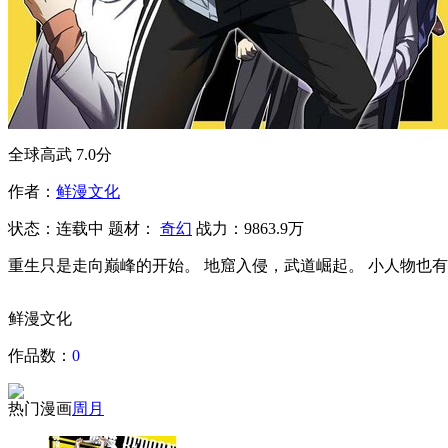
全球高武
7.0分
作者：
鲜漫文化
状态：
连载中
题材：
奇幻
战力：9863.9万
重生只是走向巅峰的开始。 地窟入侵，武道崛起。 小人物也
鲜漫文化
作品数：
0
热门漫画
周
月