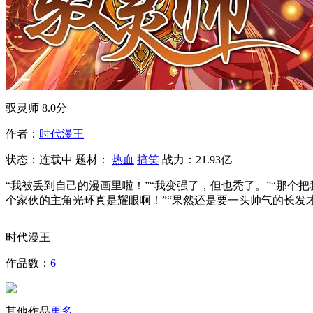
驭灵师
8.0分
作者：
时代漫王
状态：
连载中
题材：
热血
搞笑
战力：21.93亿
“我被丢到自己的漫画里啦！”“我变强了，但也秃了。”“那个
个家伙的主角光环真是耀眼啊！”“果然还是要一头帅气的长发
时代漫王
作品数：
6
其他作品
更多