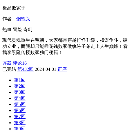
极品败家子
作者：
钢笔头
热血
冒险
奇幻
现代灵魂重生在明朝，大家都是穿越打怪升级，权谋争斗，建
功立业，而我却只能靠花钱败家做纨绔子弟走上人生巅峰！看
我李景隆传授败家独门秘籍！
连载
评论
16
已完结
第432回
2024-04-01
正序
第1回
第2回
第3回
第4回
第5回
第6回
第7回
第8回
第9回