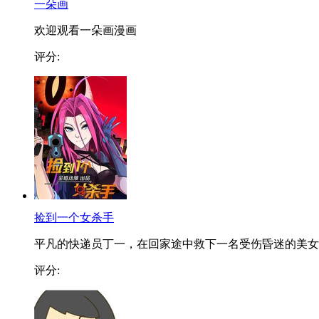
一朵画
欢迎观看一朵画漫画
评分:
捡到一个女杀手
平凡的快递员丁一，在回家途中救下一名受伤昏迷的美女..
评分: