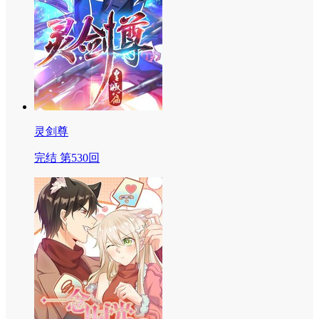
灵剑尊
完结 第530回