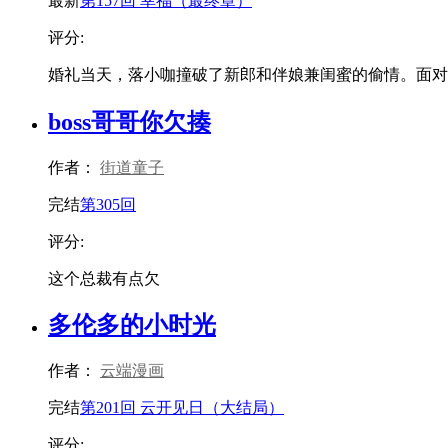
最新
第157回 幸福（最终章）
评分:
婚礼当天，落小咖撞破了新郎和伴娘兼闺蜜的偷情。面对双重
boss哥哥你欠揍
作者：
街道童子
完结
第305回
评分:
这个总裁有点欠
多伦多的小时光
作者：
云端漫画
完结
第201回 云开见日（大结局）
评分: