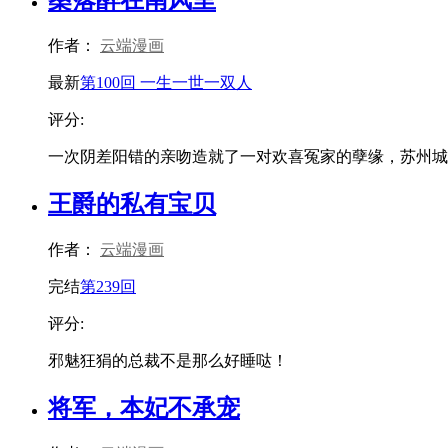
桑落醉在南风里
作者：
云端漫画
最新
第100回 一生一世一双人
评分:
一次阴差阳错的亲吻造就了一对欢喜冤家的孽缘，苏州城里，
王爵的私有宝贝
作者：
云端漫画
完结
第239回
评分:
邪魅狂狷的总裁不是那么好睡哒！
将军，本妃不承宠