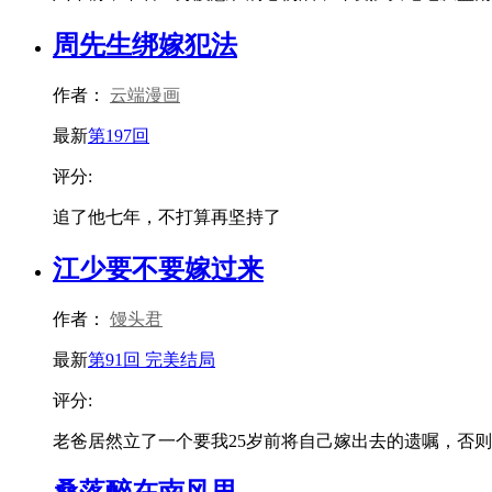
周先生绑嫁犯法
作者：
云端漫画
最新
第197回
评分:
追了他七年，不打算再坚持了
江少要不要嫁过来
作者：
馒头君
最新
第91回 完美结局
评分:
老爸居然立了一个要我25岁前将自己嫁出去的遗嘱，否则遗