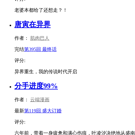
老婆本都给了还想走？！
唐寅在异界
作者：
肌肉巴人
完结
第395回 最终话
评分:
异界重生，我的传说时代开启
分手进度99%
作者：
云端漫画
最新
第119回 盛大订婚
评分:
六年前，带着一身疲惫和满心伤痕，叶凌汐决绝地从盛南衡的