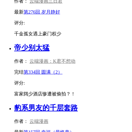
作者：
云端漫画三日君
最新
第276回 岁月静好
评分:
千金孤女遇上豪门权少
帝少别太猛
作者：
云端漫画：K君不想动
完结
第334回 圆满（2）
评分:
富家阔少酒店惨遭被偷拍？！
豹系男友的千层套路
作者：
云端漫画