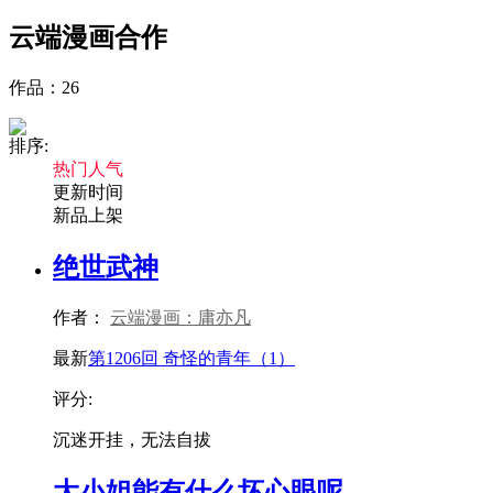
云端漫画
合作
作品：
26
排序:
热门人气
更新时间
新品上架
绝世武神
作者：
云端漫画：庸亦凡
最新
第1206回 奇怪的青年（1）
评分:
沉迷开挂，无法自拔
大小姐能有什么坏心眼呢