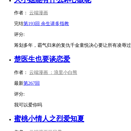
作者：
云端漫画
完结
第193回 余生请多指教
评分:
筹划多年，霸气归来的复仇千金童悦决心要让所有凌辱过她的
楚医生也要谈恋爱
作者：
云端漫画 ：浪里小白熊
最新
第267回
评分:
我可以爱你吗
蜜桃小情人之烈爱知夏