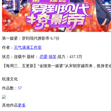
第一媒婆：穿到现代撩影帝
6.7分
作者：
元气满满工作室
状态：
连载中
题材：
恋爱
搞笑
战力：437.3万
【每周三、五更新】“金陵第一媒婆”从宋朝穿越而来，摇身变
杭漫文化
作品数：
57
其他作品
更多