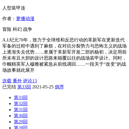
人型装甲连
作者：
萝播动漫
冒险
科幻
战争
A.I.纪元70年，致力于全球维和反恐行动的革新军在更新迭代
军备的过程中遇到了麻烦，在对抗分裂势力与恐怖主义的战场
上逐渐失去优势……隶属于革新军开发二部的杨初，决定用前
所未有且大胆的设计思路来颠覆以往的战场装甲设计。同时，
巾帼精英军人穆雅被紧急从前线调回……一段关于“改变”的战
场故事就此展开
连载
番外
评论
13
已完结
第33回
2021-05-25
倒序
第33回
第32回
第31回
第30回
第29回
第28回