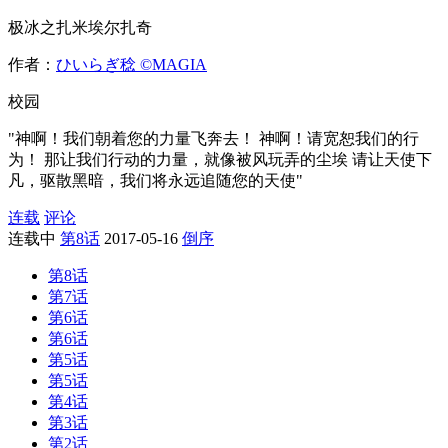
极冰之扎米埃尔扎奇
作者：
ひいらぎ稔 ©MAGIA
校园
"神啊！我们朝着您的力量飞奔去！ 神啊！请宽恕我们的行
为！ 那让我们行动的力量，就像被风玩弄的尘埃 请让天使下
凡，驱散黑暗，我们将永远追随您的天使"
连载
评论
连载中
第8话
2017-05-16
倒序
第8话
第7话
第6话
第6话
第5话
第5话
第4话
第3话
第2话