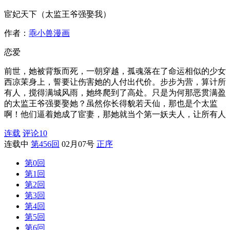
宦妃天下（太监王爷强娶我）
作者：
乖小兽漫画
恋爱
前世，她被背叛而死，一朝穿越，孤魂落在了命运相似的少女
西凉茉身上，誓要让伤害她的人付出代价。步步为营，算计所
有人，搅得满城风雨，她终爬到了高处。只是为何那恶贯满盈
的太监王爷强要娶她？虽然你长得貌若天仙，那也是个太监
啊！他们逼着她成了宦妻，那她就当个第一妖夫人，让所有人
连载
评论
10
连载中
第456回
02月07号
正序
第0回
第1回
第2回
第3回
第4回
第5回
第6回