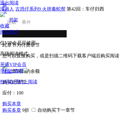
退出阅读
章
漫画人
古惑仔系列9 火拼毒蛇帮
第42回：车仔归西
节
书架
连载
番外
收藏
阅读模式
仅VIP会员可使用
此章节为付费章节
高级阅读模式
您可以直接购买，或是扫描二维码下载客户端后购买阅读
开通VIP会员
手机上查看
登录
查询我的余额
扫码在手机上阅读
购买此章节
应付：
100
购买本章
购买多章
9折
自动购买下一章节