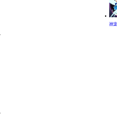
神
.
.