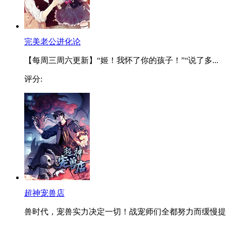
完美老公进化论
【每周三周六更新】“姬！我怀了你的孩子！”“说了多...
评分:
超神宠兽店
兽时代，宠兽实力决定一切！战宠师们全都努力而缓慢提..