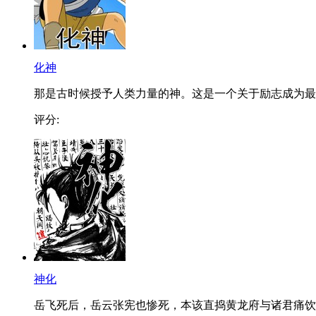
化神
那是古时候授予人类力量的神。这是一个关于励志成为最..
评分:
神化
岳飞死后，岳云张宪也惨死，本该直捣黄龙府与诸君痛饮..