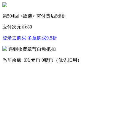
第594回 <敌袭> 需付费后阅读
应付次元币:
80
登录去购买
多章购买
9.5折
遇到收费章节自动抵扣
当前余额:
0次元币
0赠币（优先抵用）