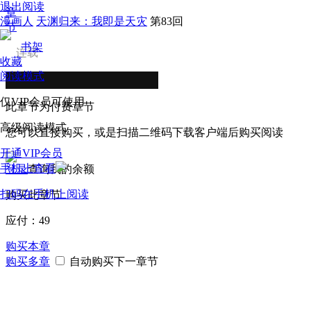
退出阅读
章
漫画人
天渊归来：我即是天灾
第83回
节
书架
连载
收藏
阅读模式
仅VIP会员可使用
此章节为付费章节
高级阅读模式
您可以直接购买，或是扫描二维码下载客户端后购买阅读
开通VIP会员
手机上查看
登录
查询我的余额
扫码在手机上阅读
购买此章节
应付：
49
购买本章
购买多章
自动购买下一章节