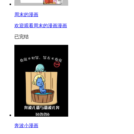
周末的漫画
欢迎观看周末的漫画漫画
已完结
奔波小漫画