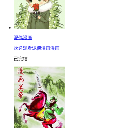
泥偶漫画
欢迎观看泥偶漫画漫画
已完结