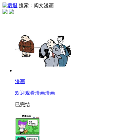
搜索：阅文漫画
漫画
欢迎观看漫画漫画
已完结