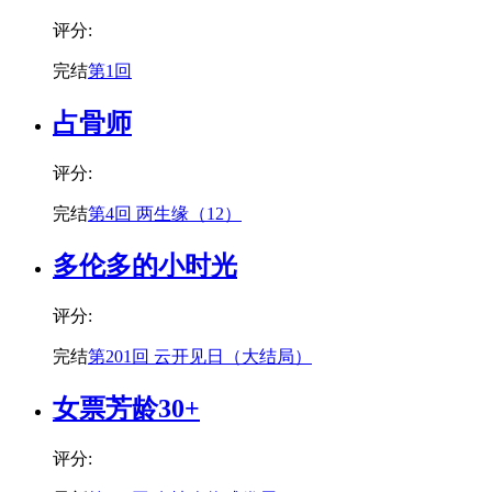
评分:
完结
第1回
占骨师
评分:
完结
第4回 两生缘（12）
多伦多的小时光
评分:
完结
第201回 云开见日（大结局）
女票芳龄30+
评分: