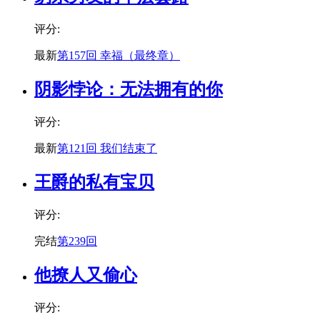
评分:
最新
第157回 幸福（最终章）
阴影悖论：无法拥有的你
评分:
最新
第121回 我们结束了
王爵的私有宝贝
评分:
完结
第239回
他撩人又偷心
评分: