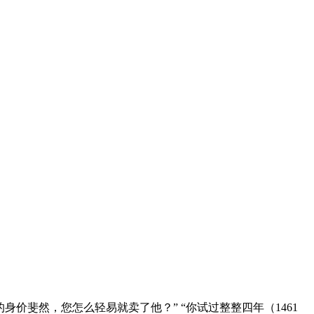
价斐然，您怎么轻易就卖了他？” “你试过整整四年（1461