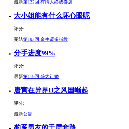
最新
第122回 有情人终成眷属
大小姐能有什么坏心眼呢
评分:
完结
第193回 余生请多指教
分手进度99%
评分:
最新
第119回 盛大订婚
唐寅在异界II之风国崛起
评分:
最新
公告
豹系男友的千层套路