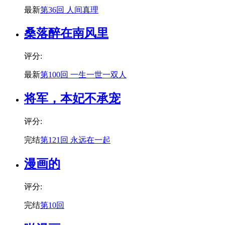
最新
第36回 人间真理
桑落醉在南风里
评分:
最新
第100回 一生一世一双人
将军，本妃不承宠
评分:
完结
第121回 永远在一起
漫画的
评分:
完结
第10回