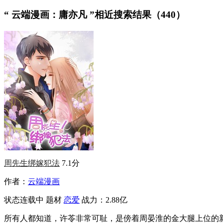
“
云端漫画：庸亦凡
”相近搜索结果（440）
周先生绑嫁犯法
7.1分
作者：
云端漫画
状态
连载中
题材
恋爱
战力：2.88亿
所有人都知道，许苓非常可耻，是傍着周晏淮的金大腿上位的新晋