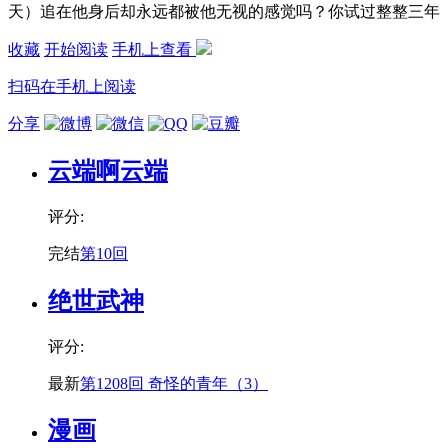
天）追在他身后却永远都被他无视的感觉吗？你试过整整三年（
收藏
开始阅读
手机上查看
扫码在手机上阅读
分享
云端啊云端
评分:
完结
第10回
绝世武神
评分:
最新
第1208回 奇怪的青年（3）
漫画