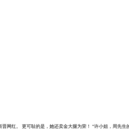
网红。 更可耻的是，她还卖金大腿为荣！ “许小姐，周先生的身