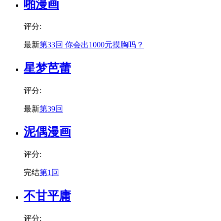
啪漫画
评分:
最新
第33回 你会出1000元摸胸吗？
星梦芭蕾
评分:
最新
第39回
泥偶漫画
评分:
完结
第1回
不甘平庸
评分: