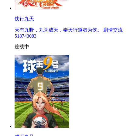
侠行九天
天有九野，九为成天，奉天行道者为侠。 剧情交流
518743083
连载中