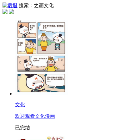
搜索：之画文化
文化
欢迎观看文化漫画
已完结