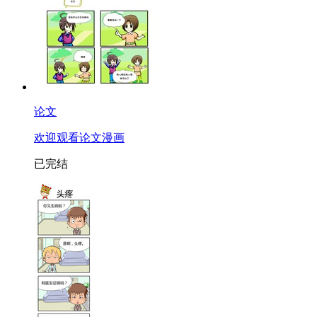
论文
欢迎观看论文漫画
已完结