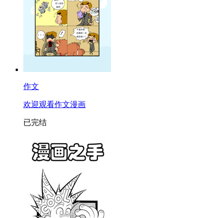
作文
欢迎观看作文漫画
已完结