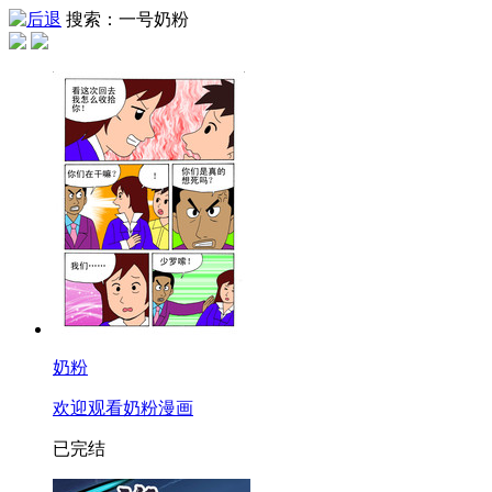
搜索：一号奶粉
奶粉
欢迎观看奶粉漫画
已完结