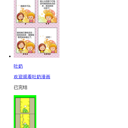
吐奶
欢迎观看吐奶漫画
已完结