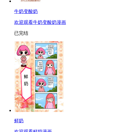
牛奶变酸奶
欢迎观看牛奶变酸奶漫画
已完结
鲜奶
欢迎观看鲜奶漫画