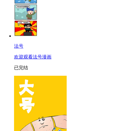
法号
欢迎观看法号漫画
已完结