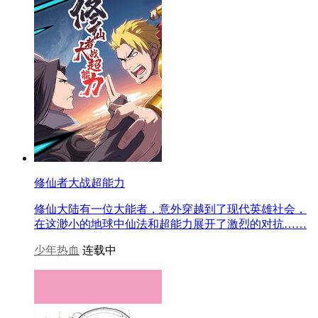
修仙者大战超能力
修仙大陆有一位大能者，意外穿越到了现代英雄社会，
在这渺小的地球中仙法和超能力展开了激烈的对抗……
少年热血
连载中