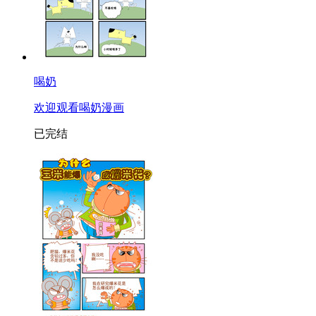
喝奶
欢迎观看喝奶漫画
已完结