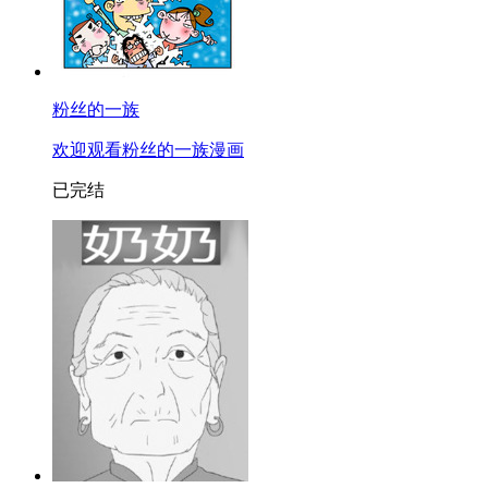
粉丝的一族
欢迎观看粉丝的一族漫画
已完结