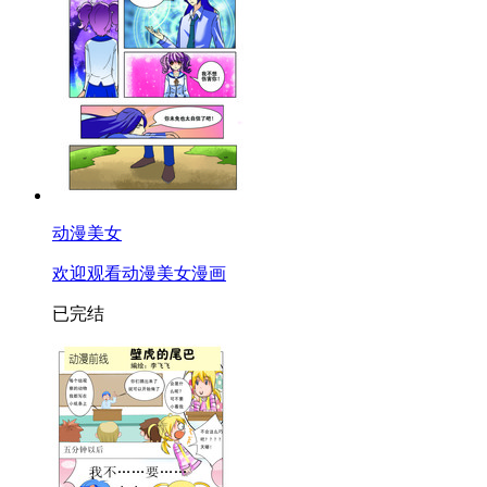
动漫美女
欢迎观看动漫美女漫画
已完结