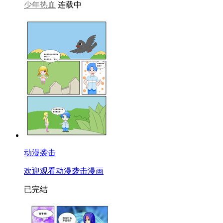
少年热血
连载中
动漫袭击
欢迎观看动漫袭击漫画
已完结