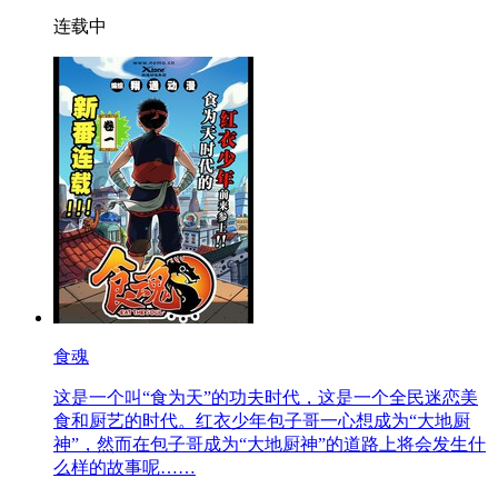
连载中
食魂
这是一个叫“食为天”的功夫时代，这是一个全民迷恋美
食和厨艺的时代。红衣少年包子哥一心想成为“大地厨
神”，然而在包子哥成为“大地厨神”的道路上将会发生什
么样的故事呢……