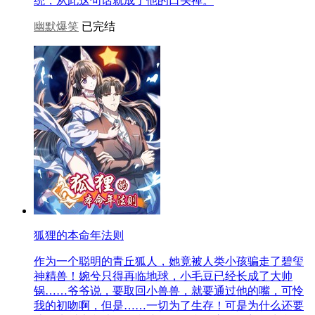
统，从此这句话就成了他的口头禅。
幽默爆笑
已完结
狐狸的本命年法则
作为一个聪明的青丘狐人，她竟被人类小孩骗走了碧玺
神精兽！婉兮只得再临地球，小毛豆已经长成了大帅
锅……爷爷说，要取回小兽兽，就要通过他的嘴，可怜
我的初吻啊，但是……一切为了生存！可是为什么还要