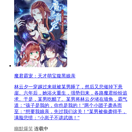
魔君霸宠：天才萌宝腹黑娘亲
林云夕一穿越过来就被某男睡了，然后又悲催掉下悬
崖。六年后，她浴火重生，强势归来，各路魔君纷纷追
求。于是，某男吃醋了。某男将林云夕堵在墙角，霸气
道：“孩子是我的，你也是我的！”两个小团子袭杀而
至：“想要我娘亲，先过我们这关！”某男被偷袭得手，
满脸悲愤：“小崽子不讲武德！”
幽默爆笑
连载中