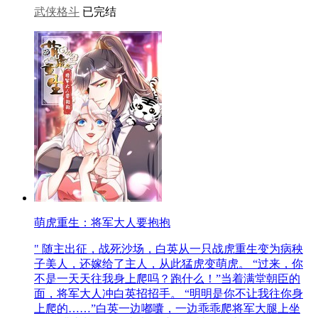
武侠格斗
已完结
萌虎重生：将军大人要抱抱
" 随主出征，战死沙场，白英从一只战虎重生变为病秧
子美人，还嫁给了主人，从此猛虎变萌虎。 “过来，你
不是一天天往我身上爬吗？跑什么！”当着满堂朝臣的
面，将军大人冲白英招招手。 “明明是你不让我往你身
上爬的……”白英一边嘟囔，一边乖乖爬将军大腿上坐