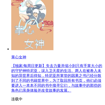
掌心女神
【独家/每周日更新】失去力量并缩小到只有手掌大小的
的守护神特尼亚，误入卫天星的生活。两人在被卷入未
知的异世界后得知，特尼亚所掌管的因果之书已经分散
到了不同的书籍世界中，为了取回所有书页，他们必须
要进入一本本不同的书中搜寻它们，与故事中的那些的
角色们亲身体验并改变故事的发展。
连载中