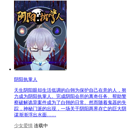
阴阳执掌人
天生阴阳眼却生活低调的白翎为保护自己在意的人，努
力成为阴阳执掌人。完成阴阳会所的离奇任务、帮助警
察破解诡异案件成为了白翎的日常。然而随着鬼器的失
踪，神秘门派的出现，一场关于阴阳两界存亡的巨大阴
谋渐渐浮出水面……
少女爱情
连载中