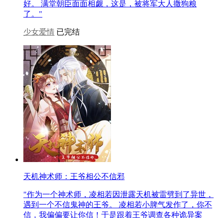
好。 满堂朝臣面面相觑，这是，被将军大人撒狗粮
了。"
少女爱情
已完结
天机神术师：王爷相公不信邪
"作为一个神术师，凌相若因泄露天机被雷劈到了异世，
遇到一个不信鬼神的王爷。 凌相若小脾气发作了，你不
信，我偏偏要让你信！于是跟着王爷调查各种诡异案