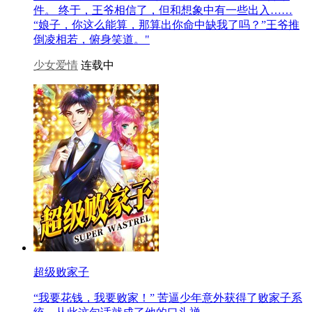
件。 终于，王爷相信了，但和想象中有一些出入……
“娘子，你这么能算，那算出你命中缺我了吗？”王爷推
倒凌相若，俯身笑道。"
少女爱情
连载中
超级败家子
“我要花钱，我要败家！” 苦逼少年意外获得了败家子系