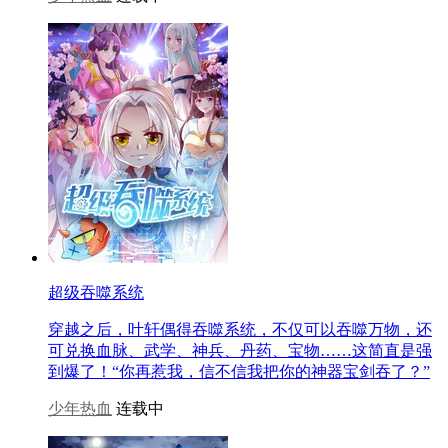
超级吞噬系统
穿越之后，叶轩偶得吞噬系统，不仅可以吞噬万物，还
可兑换血脉、武学、神兵、丹药、宝物……这简直是强
到爆了！“你再惹我，信不信我把你的神器宝剑吞了？”
少年热血
连载中