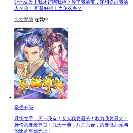
让他先爱上我才行啊我摔？偷了我的宝，还想送出我的
人？哈！ 可是好想上当怎么办？
少女爱情
连载中
最强升级
系统在手，天下我有！女人我要最美！权力我要最大！
身份我要最尊贵！九天十地，八荒六合，我要做那无与
伦比的至高无上！