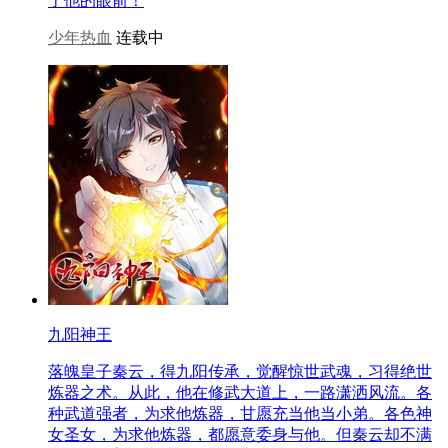
了他的眼前！
少年热血
连载中
九阳神王
落魄皇子秦云，得九阳传承，觉醒惊世武魂，习得绝世
炼器之术。从此，他在修武大道上，一路潇洒风流。各
种武道强者，为求他炼器，甘愿充当他当小弟。各色神
女圣女，为求他炼器，都愿意委身与他。但秦云却不满