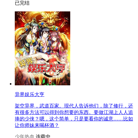
已完结
异界娱乐大亨
架空异界，武道百家。现代人告诉他们，除了修行，还
有很多方法可以得到你想要的东西。要做江湖上人人追
捧的少侠？嗯，这个简单，只是要看你的诚意……比如
让你师妹来喝杯酒？
少年热血
连载中