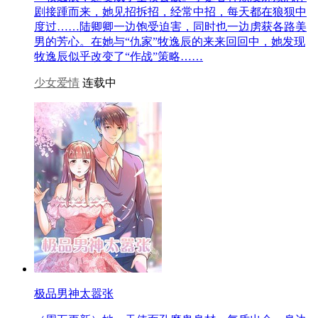
剧接踵而来，她见招拆招，经常中招，每天都在狼狈中
度过……陆卿卿一边饱受迫害，同时也一边虏获各路美
男的芳心。在她与“仇家”牧逸辰的来来回回中，她发现
牧逸辰似乎改变了“作战”策略……
少女爱情
连载中
极品男神太嚣张