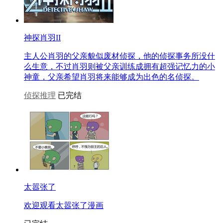
神探肖羽II
主人公肖羽的父亲貌似废材侦探，他的侦探事务所没什
么生意，不过肖羽则被父亲训练成拥有超强记忆力的小
神童，父亲希望肖羽将来能够成为出色的名侦探。
侦探推理
已完结
太嚣张了
欢迎观看太嚣张了漫画