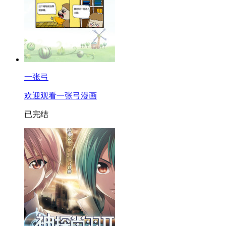
一张弓
欢迎观看一张弓漫画
已完结