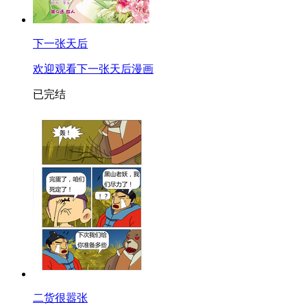
下一张天后
欢迎观看下一张天后漫画
已完结
二货很嚣张