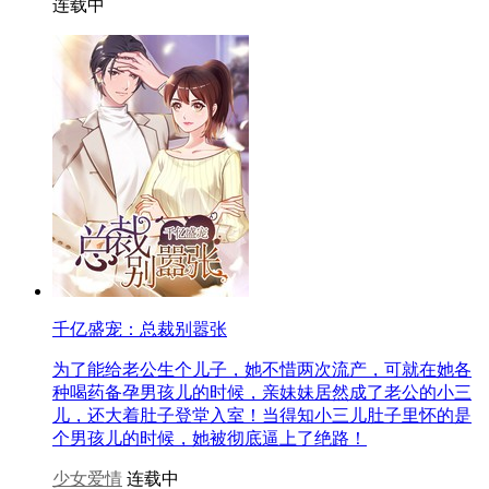
连载中
千亿盛宠：总裁别嚣张
为了能给老公生个儿子，她不惜两次流产，可就在她各
种喝药备孕男孩儿的时候，亲妹妹居然成了老公的小三
儿，还大着肚子登堂入室！当得知小三儿肚子里怀的是
个男孩儿的时候，她被彻底逼上了绝路！
少女爱情
连载中