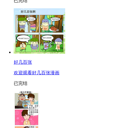
已完结
好几百张
欢迎观看好几百张漫画
已完结