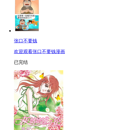
张口不要钱
欢迎观看张口不要钱漫画
已完结