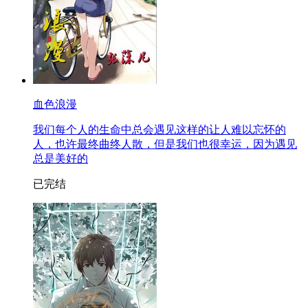
血色浪漫
我们每个人的生命中总会遇见这样的让人难以忘怀的
人，也许最终曲终人散，但是我们也很幸运，因为遇见
总是美好的
已完结