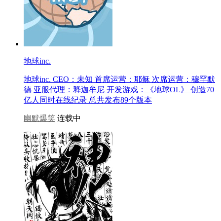
地球inc.
地球inc. CEO：未知 首席运营：耶稣 次席运营：穆罕默
德 亚服代理：释迦牟尼 开发游戏：《地球OL》 创造70
亿人同时在线纪录 总共发布89个版本
幽默爆笑
连载中